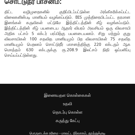
சொட்டுநீர் பாசனம்:
திட்ட வழிமுறைகளில் குறிப்பிடப்பட்டுள்ள அங்கீகரிக்கப்பட்ட
விலைகளின்படி மானியம் வழங்கப்படும். BIS முத்திரையிடப்பட்ட தரமான
இனங்கள் கருவிகள் மட்டுமே இத்திட்டத்தின் கீழ் வழங்கப்படும்.
இத்திட்டத்தின் கீழ் பயனடைய ஆதார் விபரம் அவசியம் ஒரு விவசாயி
அதிக பட்சம் 5 எக்டர் பரப்பிற்கு பயனடையலாம். சிறு மற்றும் குறு
விவசாயிகள் 100 சதவித மானியமும் பிற விவசாயிகள் 75 சதவீத
மானியமும் பெறலாம் சொட்டுநீர் பாசனத்திற்கு 220 எக்டரும் ஆக
மொத்தம் 630 எக்டருக்கு ரூ.208.9 இலட்சம் நிதி ஒப்பளிப்பு
செய்யப்பட்டுள்ளது.
இணையதள கொள்கைகள்
உதவி
தொடர்பு கொள்ள
கருத்து கேட்பு
பொருளடக்க உரிமை - மாவட்ட நிர்வாகம், தூத்துக்குடி