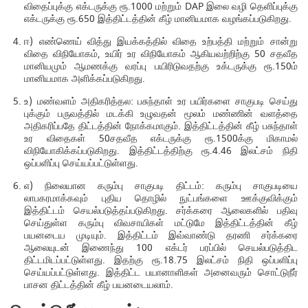
விதைப்புக்கு எக்டருக்கு ரூ.1000 மற்றும் DAP இலை வழி தெளிப்புக்கு
எக்டருக்கு ரூ.650 இத்திட்டத்தின் கீழ் மானியமாக வழங்கப்படுகிறது.
ஈ) எண்ணெய் வித்து இயக்கத்தில் விதை உற்பத்தி மற்றும் சான்று
விதை விநியோகம், உயிர் உர விநியோகம் ஆகியவற்றிற்கு 50 சதவீத
மானியமும் ஆமணக்கு வரப்பு பயிரிடுவதற்கு உக்டருக்கு ரூ.150ம்
மானியமாக அளிக்கப்படுகிறது.
உ) மண்வளம் அதிகரித்தல: பசுந்தாள் உர பயிர்களை சாகுபடி செய்து
புக்கும் பருவத்தில் மடக்கி உழுவதன் மூலம் மண்ணின் வளத்தை
அதிகரிப்பதே திட்டத்தின் நோக்கமாகும். இத்திட்டத்தின் கீழ் பசுந்தாள்
உர விதைகள் 50சதவீத எக்டருக்கு ரூ.1500க்கு மிகாமல்
விநியோகிக்கப்படுகிறது. இத்திட்டத்திற்கு ரூ.4.46 இலட்சம் நிதி
ஒப்பளிப்பு செய்யப்பட்டுள்ளது.
எ) நிலையான கரும்பு சாகுபடி திட்டம்: கரும்பு சாகுபடியை
லாபகரமாக்கவும் புதிய தொழில் நுட்பங்களை ஊக்குவிக்கும்
இத்திட்டம் செயல்படுத்தப்படுகிறது. சர்க்கரை ஆலைகளில் பதிவு
செய்துள்ள கரும்பு விவசாயிகள் மட்டுமே இத்திட்டத்தின் கீழ்
பயனடைய முடியும். இத்திட்டம் இவ்வாண்டு தரணி சர்க்கரை
ஆலையுடன் இணைந்து 100 எக்டர் பரப்பில் செயல்படுத்திட
திட்டமிடப்பட்டுள்ளது. இதற்கு ரூ.18.75 இலட்சம் நிதி ஒப்பளிப்பு
செய்யப்பட்டுள்ளது. இத்திட்ட பயானாளிகள் அனைவரும் சொட்டுநீர்
பாசன திட்டத்தின் கீழ் பயனடையலாம்.