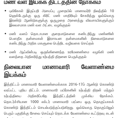
மண் வள இயக்க திட்டத்தின் நோக்கம்
புவிகோள் இருப்பறி அமைப்பு முறையில் மானாவர்ரி நிலத்தில் 10
ஹெக்டேருக்கு ஒரு கிரிட் மண் மாதிரியும் சேகரித்து ஒவ்வொரு
இரண்டு ஆண்டுகளுக்கு ஒருமுறை அனைத்து விவசாயிகளுக்கும்
இலவசமாக மண் வள அட்டை வழங்குதல்
மண் வளம் தொடாபான குறைபாடுகளை கண்டறிந்து மண்ணின்
பௌதீக தன்மைகள் இரசாயன தன்மைகளின் நிலைபாடுகளை
கண்டறிந்து அதிக மகசூலை பெற்றிட வழிவகை செய்தல்
மண் ஆய்வின்படி ஒருங்கிணைந்த உரமேலாண்மை வழங்கி மண்
வளத்தை அதிகரித்து உற்பத்தி திறனை பெருக்குதல்
நிலையான மானாவாரி வேளாண்மை
இயக்கம்
இத்திட்டம் மானாவாரி வேளாண்மைக்காக 2016-17ம் ஆண்டு கொண்டு
வரப்பட்ட புதிய திட்டம். மானாவாரி பயிர்களின் உற்பத்தி திறன் மற்றும்
உற்பத்தியை அதிகரிப்பதே இத்திட்டத்தின் முக்கிய நோக்கம்.
தொடர்ச்சியான 1000 எக்டர் மானாவாரி பரப்பை ஒரு தொகுப்பாகக்
கொண்டு இத்திட்டம் செயல்படுத்தப்படுகிறது. ஒவ்வொரு தொகுப்பிலும்
பெரும் பகுதிக்கு சேவை செய்யும் தொடக்க வேளாண்மை கூட்டுறவு கடன்