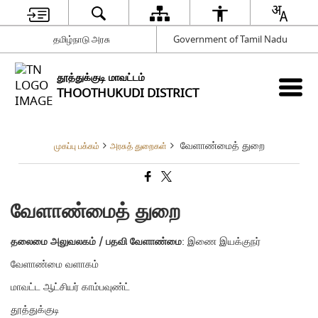
தமிழ்நாடு அரசு
Government of Tamil Nadu
தூத்துக்குடி மாவட்டம்
THOOTHUKUDI DISTRICT
வேளாண்மைத் துறை
முகப்பு பக்கம்
அரசுத் துறைகள்
வேளாண்மைத் துறை
தலைமை அலுவலகம் / பதவி வேளாண்மை
: இணை இயக்குநர்
வேளாண்மை வளாகம்
மாவட்ட ஆட்சியர் காம்பவுண்ட்
தூத்துக்குடி