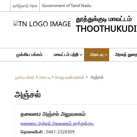
தமிழ்நாடு அரசு
Government of Tamil Nadu
தூத்துக்குடி மாவட்டம்
THOOTHUKUDI 
முக்கிய பக்கம்
மாவட்டம் பற்றி
அடைவு
அரசுத் துற
அஞ்சல்
முகப்பு பக்கம்
அடைவு
பொது பயன்பாடுகள்
அஞ்சல்
தலைமை அஞ்சல் அலுவலகம்
தலைமை அஞ்சல் அலுவலகம் தூத்துக்குடி
தொலைபேசி :
0461-2320309