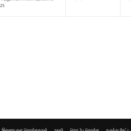
025
இணையதள கொள்கைகள்
உதவி
தொடர்பு கொள்ள
கருத்து கேட்பு