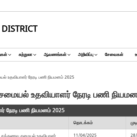
DISTRICT
ைகள்
சுற்றுலா
ஆவணங்கள்
அறிவிப்பு
சேவைகள்
ையல் உதவியாளர் நேரடி பணி நியமனம் 2025
வு சமையல் உதவியாளர் நேரடி பணி நியமன
ளர் நேரடி பணி நியமனம் 2025
தொடக்கம்
முட
11/04/2025
28
் – சத்துணவு சமையல் உதவியாளர்