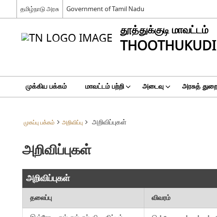
தமிழ்நாடு அரசு
Government of Tamil Nadu
தூத்துக்குடி மாவட்டம்
THOOTHUKUDI 
முக்கிய பக்கம்
மாவட்டம் பற்றி
அடைவு
அரசுத் துற
அறிவிப்புகள்
முகப்பு பக்கம்
அறிவிப்பு
அறிவிப்புகள்
அறிவிப்புகள்
தலைப்பு
விவரம்