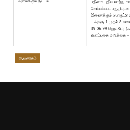
அமைக்கும் திட்டம்
பதிலாக புதிய மாற்று ச
செய்யப்பட்ட பகுதியுட
இணைக்கும் பொருட்டு 
– அலகு-1 முதல் 8 வர
39.06.99 ஹெக்டேர் நில
விளம்புகை அறிக்கை – 
ஆவணகம்