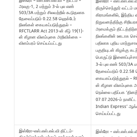
இஸ்ரோ – எஸ்.எஸ்.எல்.வி – திட்டம் –
இஸ்ரோ – எஸ்.எஸ்.எல்.வி
அலகு-1, 2 மற்றும் 3-ல் புல எண்
திருச்செந்தூர் வட்டம் 
503/3A மற்றும் சிலவற்றில் கூடுதலாக
கிராமங்களில், இந்திய
தேவைப்படும் 0.22.58 ஹெக்டேர்
நிறுவனத்திற்கு சிறி
நிலங்கள் கையகப்படுத்துதல் –
அமைக்கும் திட்டத்திற்க
RFCTLARR Act 2013-ன் கீழ் 19(1)-
நிலங்களின் ஊடாக செல்
ன் கீழான விளம்புகை அறிவிக்கை –
விளம்பரம் செய்யப்பட்டது
பதிலாக புதிய மாற்றுசால
பகுதியுடன் கிழக்கு 
பொருட்டு இணைப்புச்ச
3-ல் புல எண் 503/3A ம
தேவைப்படும் 0.22.58 
கையகப்படுத்துதல் – R
ன் கீழான விளம்புகை அ
நெல்லை பதிப்பக ‘தினத்த
07.07.2026-ம் நாளிட்
Indian Express’ ஆங்க
செய்யப்பட்டது
இஸ்ரோ–எஸ்.எஸ்.எல்.வி திட்டம்-
இஸ்ரோ – எஸ்.எஸ்.எல்.வி