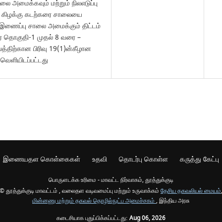
ாலை அமைக்கவும் மற்றும் நிலஎடுப்பு
ன் கிழக்கு கடற்கரை சாலையை
இணைப்பு சாலை அமைக்கும் திட்டம்
ை தொகுதி-1 முதல் 8 வரை –
த்திற்கான பிரிவு 19(1)ன்கீழான
வெளியிடப்பட்டது
இணையதள கொள்கைகள்
உதவி
தொடர்பு கொள்ள
கருத்து கேட்பு
பொருளடக்க உரிமை - மாவட்ட நிர்வாகம், தூத்துக்குடி
© தூத்துக்குடி மாவட்டம் , வலைதள வடிவமைப்பு மற்றும் உருவாக்கம்
தேசிய தகவலியல் மையம்
மின்னணு மற்றும் தகவல் தொழில்நுட்ப அமைச்சகம்
, இந்திய அரசு
கடைசியாக புதுப்பிக்கப்பட்டது:
Aug 06, 2026